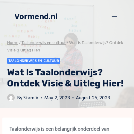
Skip
to
Vormend.nl
content
Home
/
Taalonderwijs en cultuur
/
Wat is Taalonderwijs? Ontdek
Visie & Uitleg Hier!
TAALONDERWIJS EN CULTUUR
Wat Is Taalonderwijs?
Ontdek Visie & Uitleg Hier!
By
Stam V
May 2, 2023
August 25, 2023
Taalonderwijs is een belangrijk onderdeel van