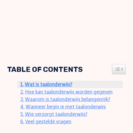
TABLE OF CONTENTS
TOGGLE
Wat is taalonderwijs?
Hoe kan taalonderwijs worden gegeven
Waarom is taalonderwijs belangenrijk?
Wanneer begin je met taalonderwijs
Wie verzorgt taalonderwijs?
Veel gestelde vragen