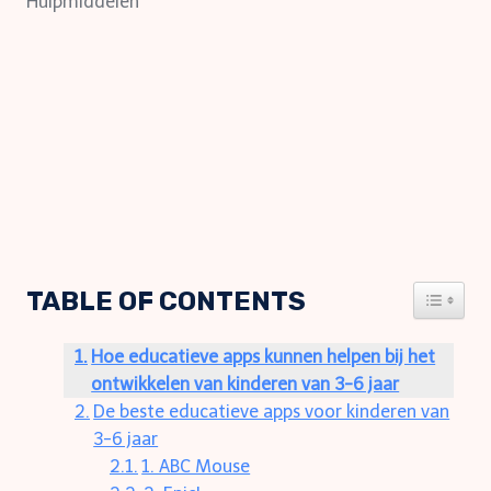
Hulpmiddelen
TABLE OF CONTENTS
TOGGLE
Hoe educatieve apps kunnen helpen bij het
ontwikkelen van kinderen van 3-6 jaar
De beste educatieve apps voor kinderen van
3-6 jaar
1. ABC Mouse