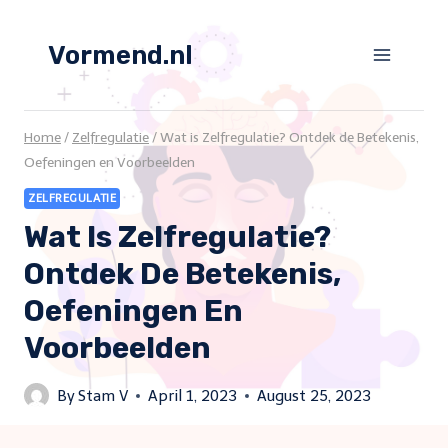
Skip
to
Vormend.nl
content
Home
/
Zelfregulatie
/
Wat is Zelfregulatie? Ontdek de Betekenis,
Oefeningen en Voorbeelden
ZELFREGULATIE
Wat Is Zelfregulatie?
Ontdek De Betekenis,
Oefeningen En
Voorbeelden
By
Stam V
April 1, 2023
August 25, 2023