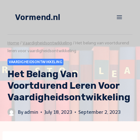
Skip
to
Vormend.nl
content
Home
/
Vaardigheidsontwikkeling
/
Het belang van voortdurend
leren voor vaardigheidsontwikkeling
VAARDIGHEIDSONTWIKKELING
Het Belang Van
Voortdurend Leren Voor
Vaardigheidsontwikkeling
By
admin
July 18, 2023
September 2, 2023