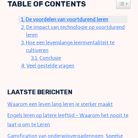
TABLE OF CONTENTS
TOGGLE
De voordelen van voortdurend leren
De impact van technologie op voortdurend
leren
Hoe een levenslange leermentaliteit te
cultiveren
Conclusie
Veel gestelde vragen
LAATSTE BERICHTEN
Waarom een leven lang leren je sterker maakt
Engels leren op latere leeftijd – Waarom het nooit te
laat is om te Leren
Gamification van onderwijsvergaderingen: Speelse